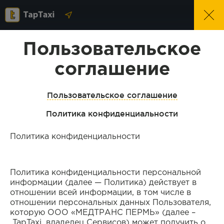
Пользовательское
Перечень документов, необходимых
для регистрации:
соглашение
Пользовательское соглашение
Водительское
Паспорт
удостоверение
Политика конфиденциальности
Политика конфиденциальности
Свидетельство о
Разрешение на
регистрации ТС
осуществление
деятельности по
Политика конфиденциальности персональной
перевозке
информации (далее — Политика) действует в
пассажиров и
отношении всей информации, в том числе в
багажа легковым
отношении персональных данных Пользователя,
такси
которую ООО «МЕДТРАНС ПЕРМЬ» (далее –
TapTaxi, владелец Сервисов) может получить о