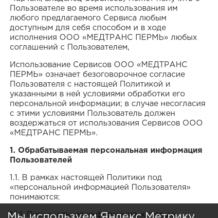
Пользователе во время использования им
любого предлагаемого Сервиса любым
доступным для себя способом и в ходе
Договор
Пользовательское
исполнения ООО «МЕДТРАНС ПЕРМЬ» любых
возмездного
соглашение
соглашений с Пользователем,
оказания
информационных
Использование Сервисов ООО «МЕДТРАНС
услуг
ПЕРМЬ» означает безоговорочное согласие
Пользователя с настоящей Политикой и
указанными в ней условиями обработки его
персональной информации; в случае несогласия
с этими условиями Пользователь должен
Образец
воздержаться от использования Сервисов ООО
путевого листа
«МЕДТРАНС ПЕРМЬ».
1. Обрабатываемая персональная информация
Пользователей
1.1. В рамках настоящей Политики под
«персональной информацией Пользователя»
понимаются:
1.1.1. Персональная информация, которую
Мы используем Яндекс Метрику